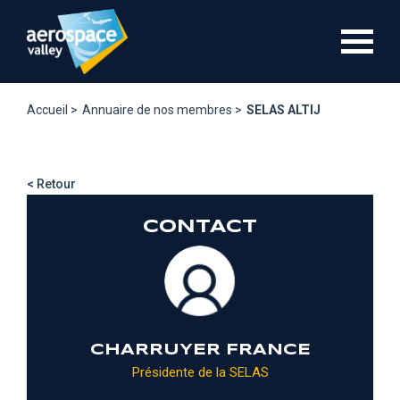
Aller
au
contenu
principal
Accueil >
Annuaire de nos membres >
SELAS ALTIJ
< Retour
CONTACT
CHARRUYER FRANCE
Présidente de la SELAS