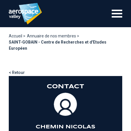
Aller
au
contenu
principal
Accueil >
Annuaire de nos membres >
SAINT-GOBAIN - Centre de Recherches et d'Etudes
Européen
< Retour
CONTACT
CHEMIN NICOLAS