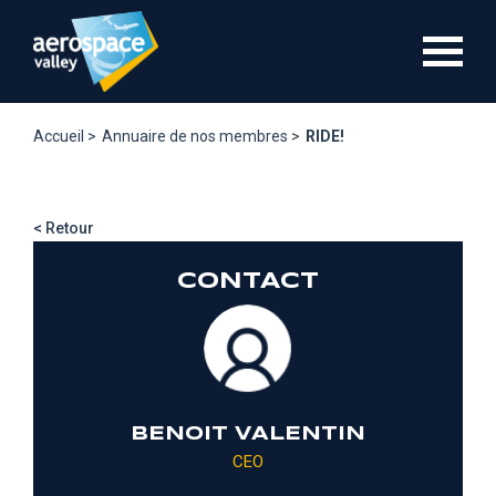
Aller
au
contenu
principal
Accueil >
Annuaire de nos membres >
RIDE!
< Retour
CONTACT
BENOIT VALENTIN
CEO