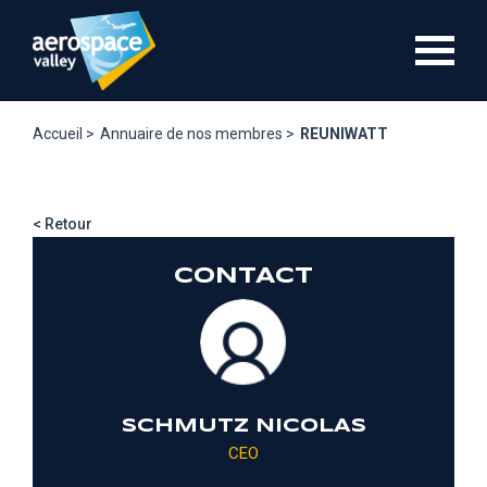
Aller
au
contenu
principal
Accueil >
Annuaire de nos membres >
REUNIWATT
< Retour
CONTACT
SCHMUTZ NICOLAS
CEO