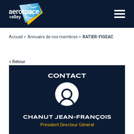
Aller
au
contenu
principal
Accueil >
Annuaire de nos membres >
RATIER-FIGEAC
< Retour
CONTACT
CHANUT JEAN-FRANÇOIS
Président Directeur Général