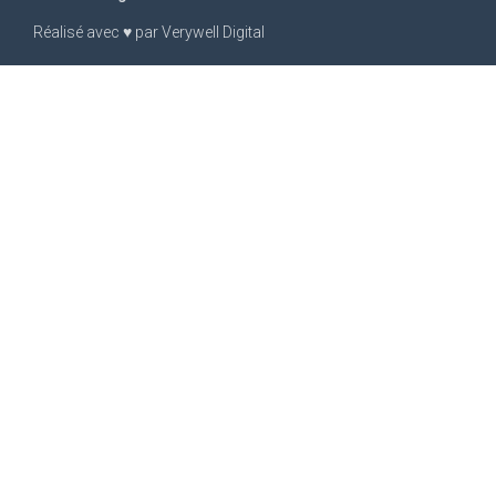
Réalisé avec
♥
par
Verywell Digital