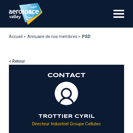
Aller
au
contenu
principal
Accueil >
Annuaire de nos membres >
PSD
< Retour
CONTACT
TROTTIER CYRIL
Directeur Industriel Groupe Cellutec