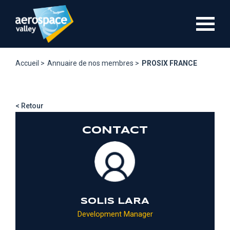
Aller
au
contenu
principal
Accueil >
Annuaire de nos membres >
PROSIX FRANCE
< Retour
CONTACT
SOLIS LARA
Development Manager