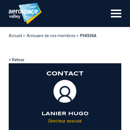
Aller
au
contenu
principal
Accueil >
Annuaire de nos membres >
PHISHIA
< Retour
CONTACT
LANIER HUGO
Directeur asscoié