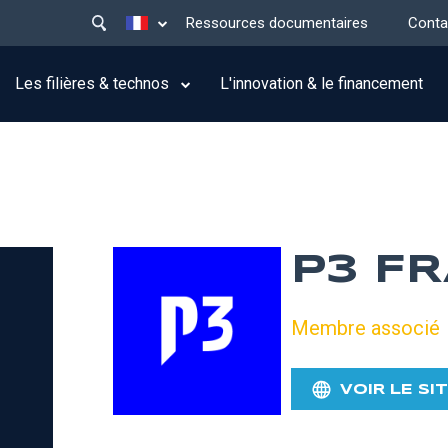
Main
Lister les actions supplémentaires
Ressources documentaires
Conta
menu
top
Les filières & technos
L'innovation & le financement
P3 F
Membre associé
VOIR LE SI