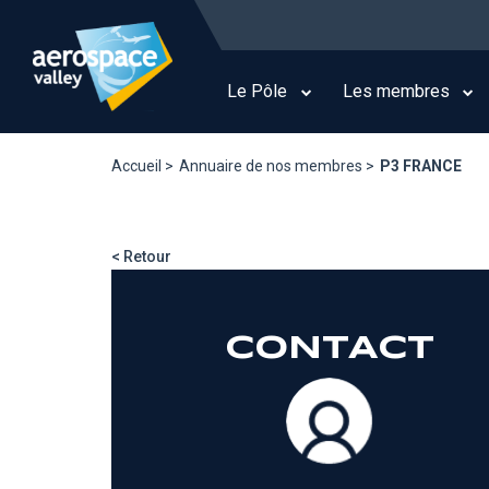
Aller
au
Main
contenu
navigation
principal
Le Pôle
Les membres
Accueil >
Annuaire de nos membres >
P3 FRANCE
< Retour
CONTACT