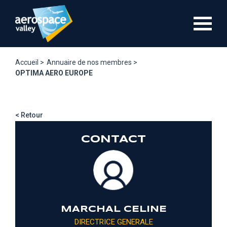
Aller
au
contenu
principal
Accueil >
Annuaire de nos membres >
OPTIMA AERO EUROPE
< Retour
CONTACT
MARCHAL CELINE
DIRECTRICE GENERALE