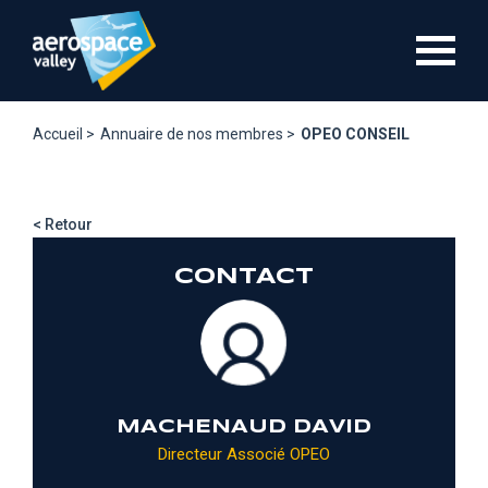
Aller
au
contenu
principal
Accueil >
Annuaire de nos membres >
OPEO CONSEIL
< Retour
CONTACT
MACHENAUD DAVID
Directeur Associé OPEO