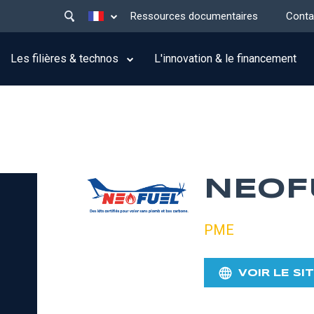
Main
Lister les actions supplémentaires
Ressources documentaires
Conta
menu
top
Les filières & technos
L'innovation & le financement
NEOF
PME
VOIR LE SI