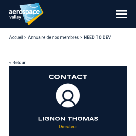
Aller
au
contenu
principal
Accueil >
Annuaire de nos membres >
NEED TO DEV
< Retour
CONTACT
LIGNON THOMAS
Directeur