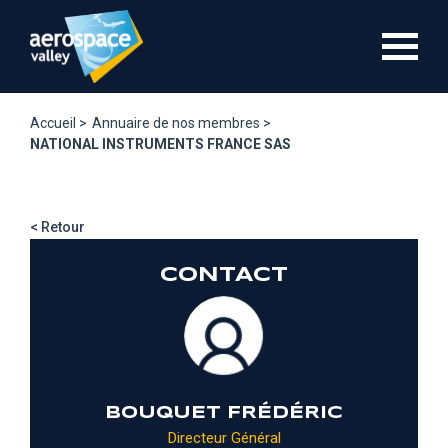
Aller
au
contenu
principal
Accueil >
Annuaire de nos membres >
NATIONAL INSTRUMENTS FRANCE SAS
< Retour
CONTACT
BOUQUET FRÉDÉRIC
Directeur Général