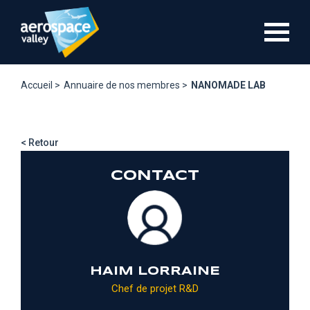
Aller
au
contenu
principal
Accueil >
Annuaire de nos membres >
NANOMADE LAB
< Retour
CONTACT
HAIM LORRAINE
Chef de projet R&D