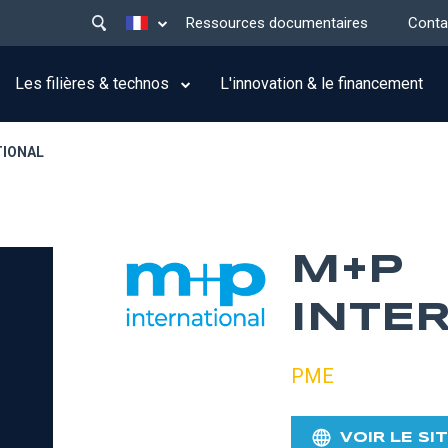
Main
Lister les actions supplémentaires
Ressources documentaires
Conta
menu
top
Les filières & technos
L'innovation & le financement
TIONAL
M+P
INTE
PME
VOIR LE SI