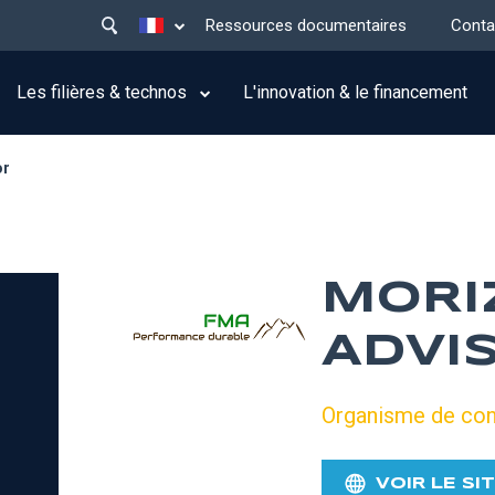
Main
Lister les actions supplémentaires
Ressources documentaires
Conta
menu
top
Les filières & technos
L'innovation & le financement
or
MORI
ADVI
Organisme de con
VOIR LE SI