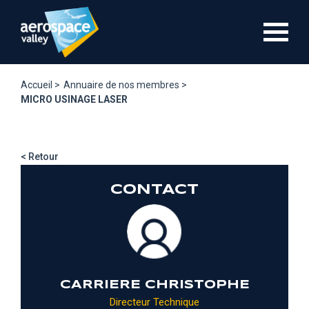
Aller
au
contenu
principal
Accueil >
Annuaire de nos membres >
MICRO USINAGE LASER
< Retour
CONTACT
CARRIERE CHRISTOPHE
Directeur Technique