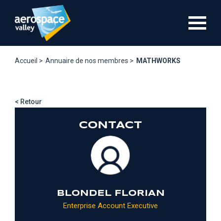
Aller
au
contenu
principal
Accueil >
Annuaire de nos membres >
MATHWORKS
< Retour
CONTACT
BLONDEL FLORIAN
Enterprise Account Executive