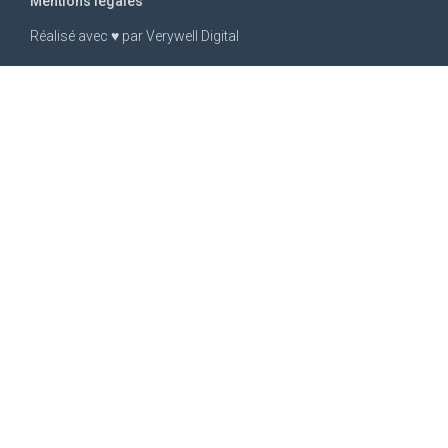
Mentions légales
Réalisé avec
♥
par
Verywell Digital