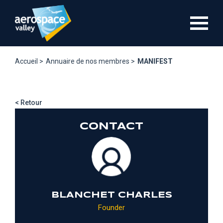
Aller
au
contenu
principal
Accueil >
Annuaire de nos membres >
MANIFEST
< Retour
CONTACT
BLANCHET CHARLES
Founder