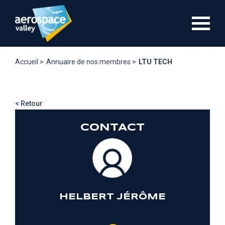
Aller
au
contenu
principal
Accueil >
Annuaire de nos membres >
LTU TECH
< Retour
CONTACT
HELBERT JÉRÔME