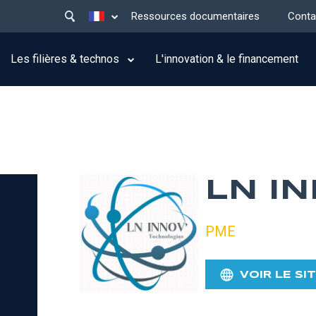
Main
Lister les actions supplémentaires
Ressources documentaires
Conta
menu
top
Les filières & technos
L'innovation & le financement
LN IN
PME
VOIR LE SI