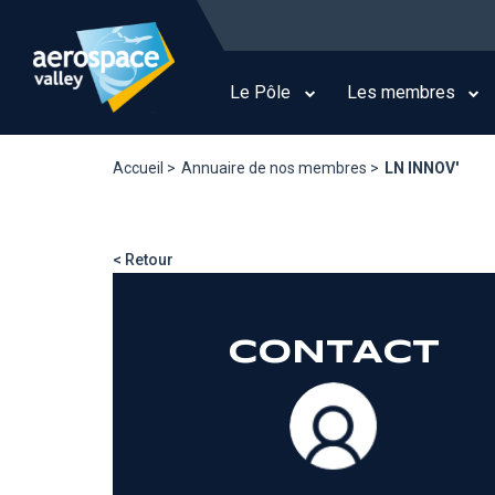
Aller
au
Main
contenu
navigation
principal
Le Pôle
Les membres
Accueil >
Annuaire de nos membres >
LN INNOV'
< Retour
CONTACT