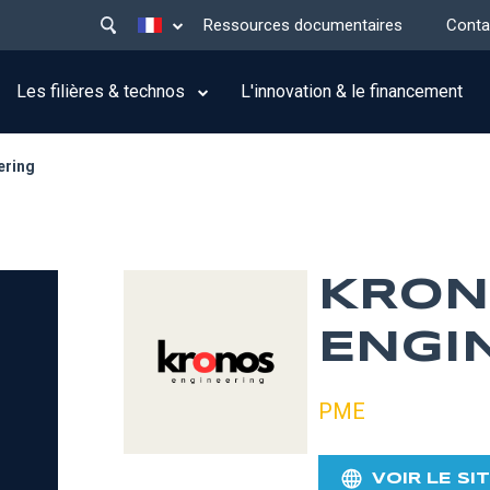
Main
Lister les actions supplémentaires
Ressources documentaires
Conta
menu
top
Les filières & technos
L'innovation & le financement
ering
KRON
ENGI
PME
VOIR LE SI