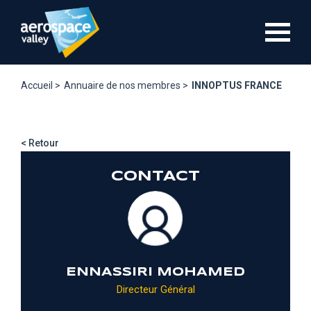
Aller
au
contenu
principal
Accueil >
Annuaire de nos membres >
INNOPTUS FRANCE
< Retour
CONTACT
ENNASSIRI MOHAMED
Directeur Général