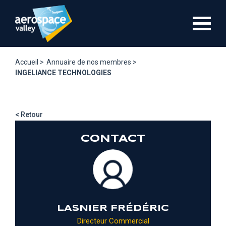
Aller
au
contenu
principal
Accueil >
Annuaire de nos membres >
INGELIANCE TECHNOLOGIES
< Retour
CONTACT
LASNIER FRÉDÉRIC
Directeur Commercial