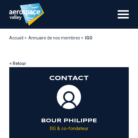
Aller
au
contenu
principal
Accueil >
Annuaire de nos membres >
IGO
< Retour
CONTACT
BOUR PHILIPPE
DG & co-fondateur