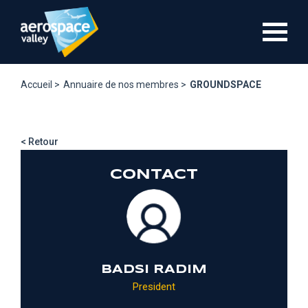
Aller
au
contenu
principal
Accueil >
Annuaire de nos membres >
GROUNDSPACE
< Retour
CONTACT
BADSI RADIM
President