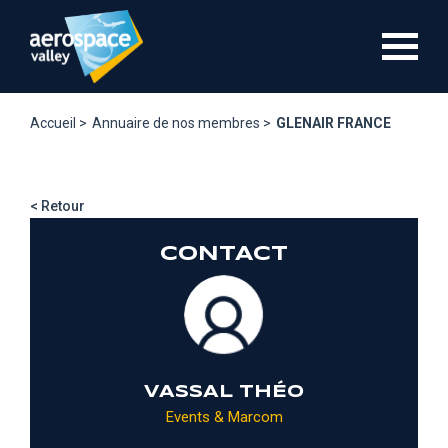
Aller
au
contenu
principal
Accueil >
Annuaire de nos membres >
GLENAIR FRANCE
< Retour
CONTACT
VASSAL THÉO
Events & Marcom