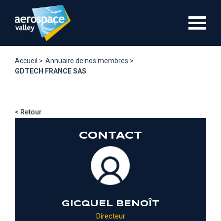
Aller
au
contenu
principal
Accueil >
Annuaire de nos membres >
GDTECH FRANCE SAS
< Retour
CONTACT
GICQUEL BENOÎT
Directeur