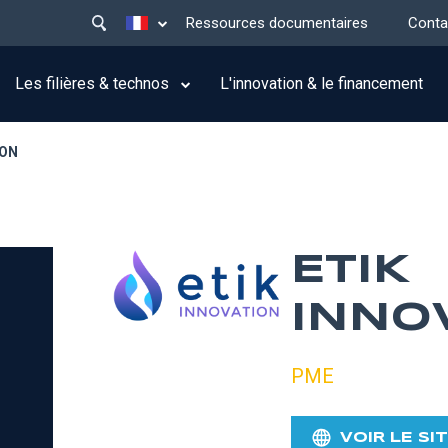
Main
Lister les actions supplémentaires
Ressources documentaires
Conta
menu
top
Les filières & technos
L'innovation & le financement
ION
ETIK
INNO
PME
VOIR LE SI