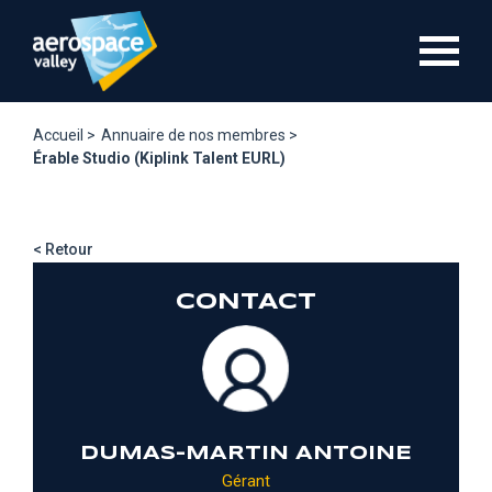
Aller
au
contenu
principal
Accueil >
Annuaire de nos membres >
Érable Studio (Kiplink Talent EURL)
< Retour
CONTACT
DUMAS-MARTIN ANTOINE
Gérant