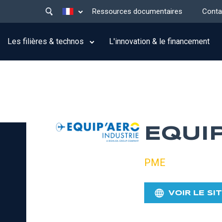
Main
Lister les actions supplémentaires
Ressources documentaires
Conta
menu
top
Les filières & technos
L'innovation & le financement
EQUI
PME
VOIR LE SI