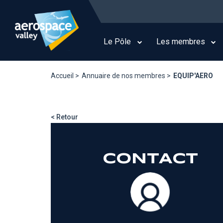
Aller
au
Main
contenu
navigation
principal
Le Pôle
Les membres
Accueil >
Annuaire de nos membres >
EQUIP'AERO
< Retour
CONTACT