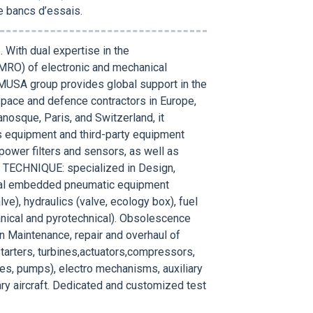
de bancs d’essais.
With dual expertise in the
MRO) of electronic and mechanical
OMUSA group provides global support in the
space and defence contractors in Europe,
nosque, Paris, and Switzerland, it
s equipment and third-party equipment
ower filters and sensors, as well as
 TECHNIQUE: specialized in Design,
ical embedded pneumatic equipment
alve), hydraulics (valve, ecology box), fuel
hanical and pyrotechnical). Obsolescence
 Maintenance, repair and overhaul of
arters, turbines,actuators,compressors,
lves, pumps), electro mechanisms, auxiliary
tary aircraft. Dedicated and customized test