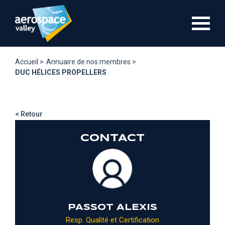
Aller
au
contenu
principal
Accueil >
Annuaire de nos membres >
DUC HÉLICES PROPELLERS
< Retour
CONTACT
PASSOT ALEXIS
Resp. Qualité et Certification