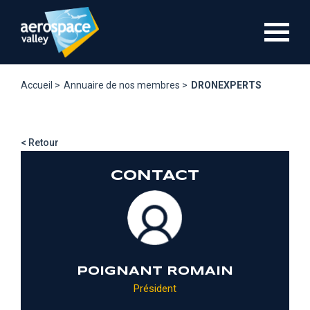
Aller
au
contenu
principal
Accueil >
Annuaire de nos membres >
DRONEXPERTS
< Retour
CONTACT
POIGNANT ROMAIN
Président