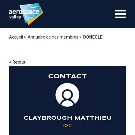
Aller
au
contenu
principal
Accueil >
Annuaire de nos membres >
DONECLE
< Retour
CONTACT
CLAYBROUGH MATTHIEU
CEO