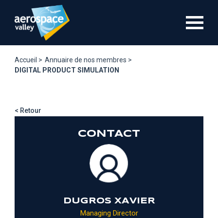
Aller
au
contenu
principal
Accueil >
Annuaire de nos membres >
DIGITAL PRODUCT SIMULATION
< Retour
CONTACT
DUGROS XAVIER
Managing Director