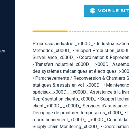
VOIR LE SI
Processus industriel_x000D_ • Industrialisatio
Méthodes_x000D_ • Support Production_x000D_
men
Surveillance_x000D_ • Coordination & Représen
• Transfert industriel_x000D_ _x000D_ Assembl
des systèmes mécaniques et électriques_x0
• Parachèvements / Reconversion & Chantiers 
statiques & essais en vol_x000D_ • Maintenance
spéciaux_x000D_ _x000D_ Assistance à la livra
Représentation clients_x000D_ • Support techniq
client_x000D_ _x000D_ Services d’assistance 
Décapage de peintures temporaires_x000D_ • L
repositionnement_x000D_ _x000D_ Consolidatio
Supply Chain Monitoring_x000D_ • Coordination 