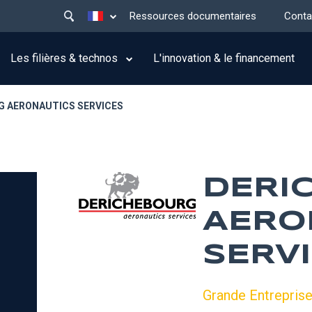
Main
Lister les actions supplémentaires
Ressources documentaires
Conta
menu
top
Les filières & technos
L'innovation & le financement
G AERONAUTICS SERVICES
DERI
AERO
SERV
Grande Entrepris