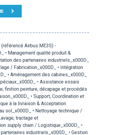
TE
n (référencé Airbus ME3S) -
 • Management qualité produit &
tation des partenaires industriels_x000D_
age / Fabrication_x000D_ • Intégration
00D_ • Aménagement des cabines_x000D_
Spéciaux_x000D_ • Assistance essais
, finition peinture, décapage et procédés
ison_x000D_ • Support, Coordination et
ue à la livraison & Acceptation
au sol_x000D_ • Nettoyage technique /
avage, tractage et
n supply chain / Logistique_x000D_ •
partenaires industriels_x000D_ • Gestion