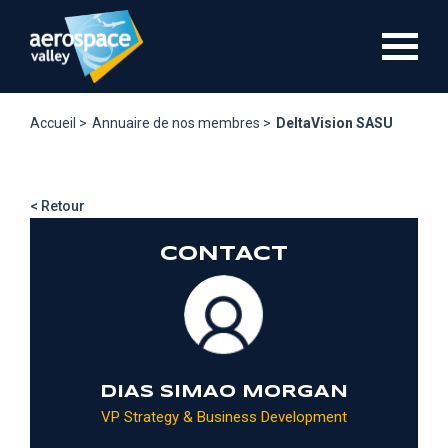
Aller
au
contenu
principal
Accueil >
Annuaire de nos membres >
DeltaVision SASU
< Retour
CONTACT
DIAS SIMAO MORGAN
VP Strategy & Business Development