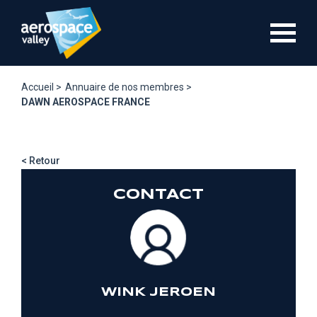
Aller
au
contenu
principal
Accueil >
Annuaire de nos membres >
DAWN AEROSPACE FRANCE
< Retour
CONTACT
WINK JEROEN