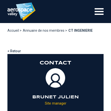
Aller
au
contenu
principal
Accueil >
Annuaire de nos membres >
CT INGENIERIE
< Retour
CONTACT
BRUNET JULIEN
Site manager