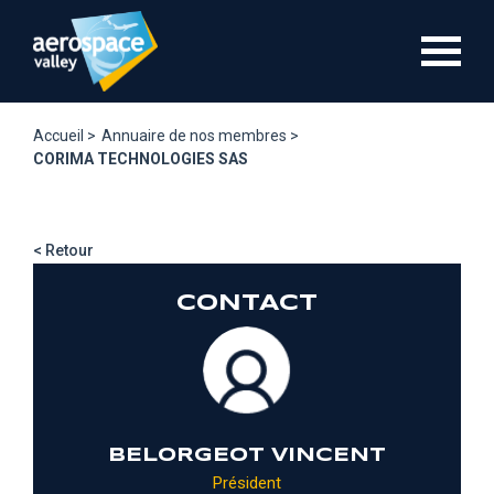
Aller
au
contenu
principal
Accueil >
Annuaire de nos membres >
CORIMA TECHNOLOGIES SAS
< Retour
CONTACT
BELORGEOT VINCENT
Président