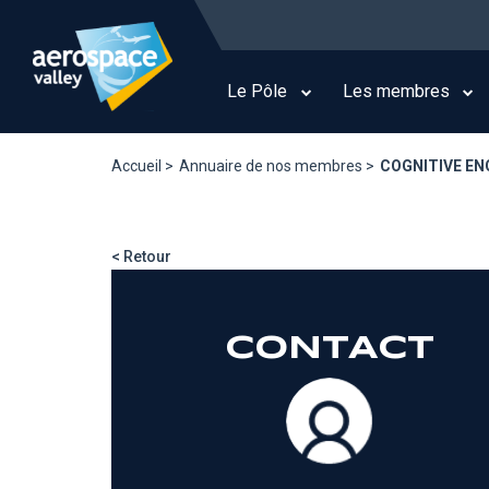
Aller
au
Main
contenu
navigation
principal
Le Pôle
Les membres
Accueil >
Annuaire de nos membres >
COGNITIVE EN
< Retour
CONTACT