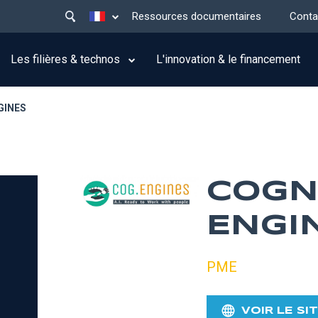
Main
Lister les actions supplémentaires
Ressources documentaires
Conta
menu
top
Les filières & technos
L'innovation & le financement
GINES
COGN
ENGI
PME
VOIR LE SI