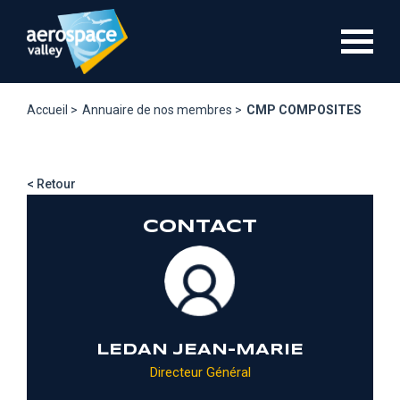
Aller
au
contenu
principal
Accueil >
Annuaire de nos membres >
CMP COMPOSITES
< Retour
CONTACT
LEDAN JEAN-MARIE
Directeur Général