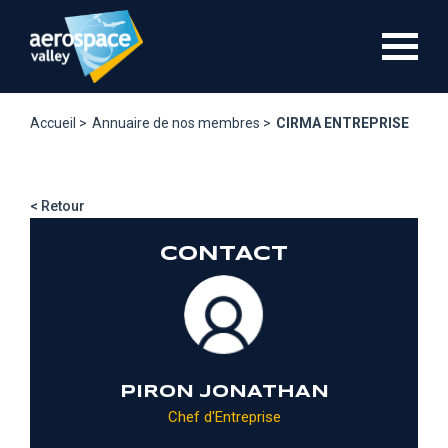
Aller
au
contenu
principal
Accueil >
Annuaire de nos membres >
CIRMA ENTREPRISE
< Retour
CONTACT
PIRON JONATHAN
Chef d'Entreprise