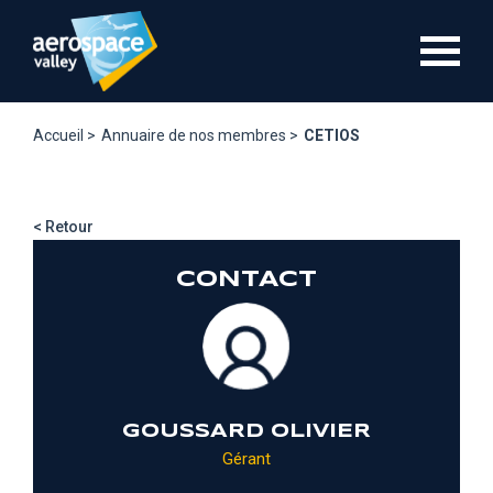
Aller
au
contenu
principal
Accueil >
Annuaire de nos membres >
CETIOS
< Retour
CONTACT
GOUSSARD OLIVIER
Gérant