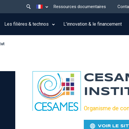
Main
Lister les actions supplémentaires
Ressources documentaires
Conta
menu
top
Les filières & technos
L'innovation & le financement
tut
CESA
INSTI
Organisme de con
VOIR LE SI