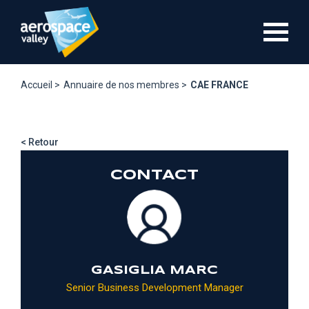
Aller
au
contenu
principal
Accueil >
Annuaire de nos membres >
CAE FRANCE
< Retour
CONTACT
GASIGLIA MARC
Senior Business Development Manager