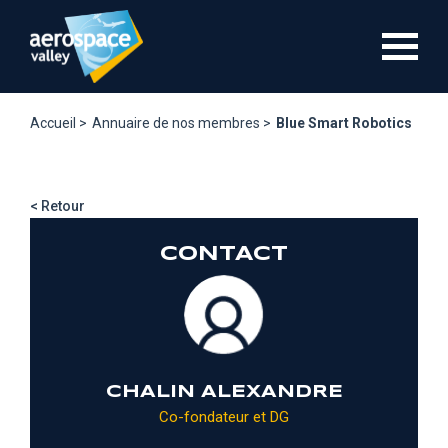
Aller
au
contenu
principal
Accueil >
Annuaire de nos membres >
Blue Smart Robotics
< Retour
CONTACT
CHALIN ALEXANDRE
Co-fondateur et DG