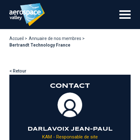
Aller
au
contenu
principal
Accueil >
Annuaire de nos membres >
Bertrandt Technology France
< Retour
CONTACT
DARLAVOIX JEAN-PAUL
KAM - Responsable de site