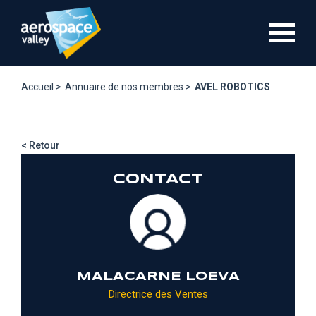
Aller
au
contenu
principal
Accueil >
Annuaire de nos membres >
AVEL ROBOTICS
< Retour
CONTACT
MALACARNE LOEVA
Directrice des Ventes